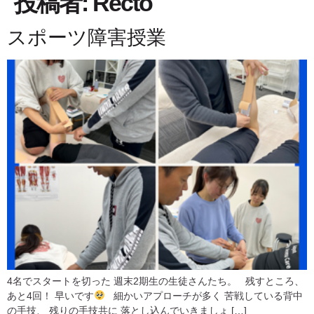
投稿者:
Recto
スポーツ障害授業
4名でスタートを切った 週末2期生の生徒さんたち。 残すところ、
あと4回！ 早いです
細かいアプローチが多く 苦戦している背中
の手技、 残りの手技共に 落とし込んでいきましょ […]