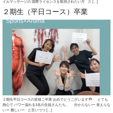
イルマッサージの 国際ライセンスを取得されたい方 ス […]
２期生（平日コース）卒業
２期生平日コースの皆様ご卒業 おめでとうございます
⁡ ⁡ とても
熱心で パワー溢れる3名の生徒さんたち。 ⁡ ⁡ 分からないー 覚えらな
いー 難しいー ⁡ ⁡ と言いつつ […]