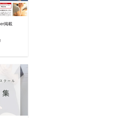
er掲載
R